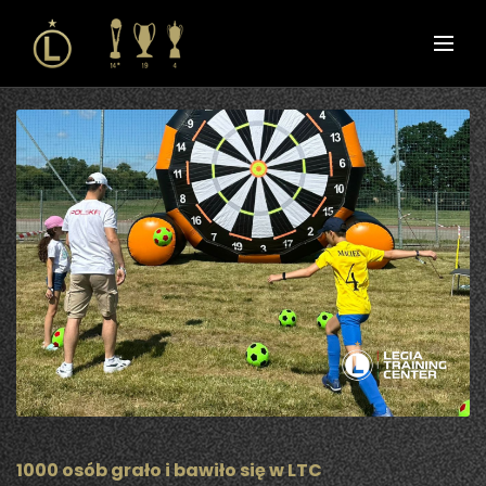
1000 osób grało i bawiło się w LTC