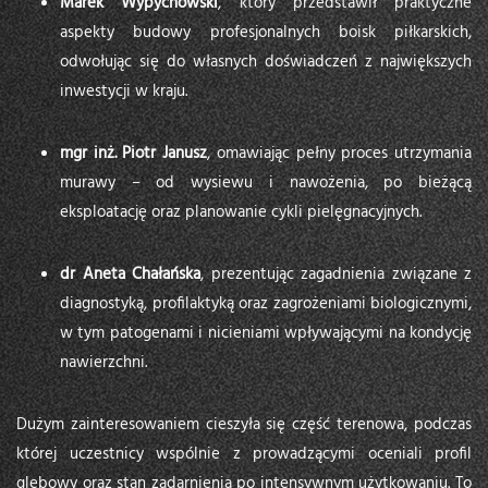
Marek Wypychowski
, który przedstawił praktyczne
aspekty budowy profesjonalnych boisk piłkarskich,
odwołując się do własnych doświadczeń z największych
inwestycji w kraju.
mgr inż. Piotr Janusz
, omawiając pełny proces utrzymania
murawy – od wysiewu i nawożenia, po bieżącą
eksploatację oraz planowanie cykli pielęgnacyjnych.
dr Aneta Chałańska
, prezentując zagadnienia związane z
diagnostyką, profilaktyką oraz zagrożeniami biologicznymi,
w tym patogenami i nicieniami wpływającymi na kondycję
nawierzchni.
Dużym zainteresowaniem cieszyła się część terenowa, podczas
której uczestnicy wspólnie z prowadzącymi oceniali profil
glebowy oraz stan zadarnienia po intensywnym użytkowaniu. To