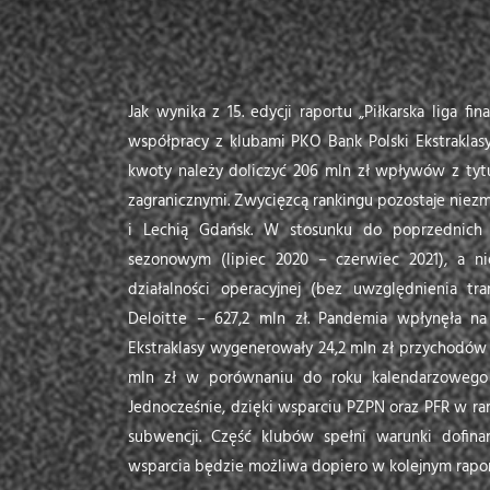
Jak wynika z 15. edycji raportu „Piłkarska liga 
współpracy z klubami PKO Bank Polski Ekstraklasy
kwoty należy doliczyć 206 mln zł wpływów z tytu
zagranicznymi. Zwycięzcą rankingu pozostaje niez
i Lechią Gdańsk. W stosunku do poprzednich 
sezonowym (lipiec 2020 – czerwiec 2021), a n
działalności operacyjnej (bez uwzględnienia tr
Deloitte – 627,2 mln zł. Pandemia wpłynęła 
Ekstraklasy wygenerowały 24,2 mln zł przychodów 
mln zł w porównaniu do roku kalendarzowego 2
Jednocześnie, dzięki wsparciu PZPN oraz PFR w ram
subwencji. Część klubów spełni warunki dofin
wsparcia będzie możliwa dopiero w kolejnym rapor