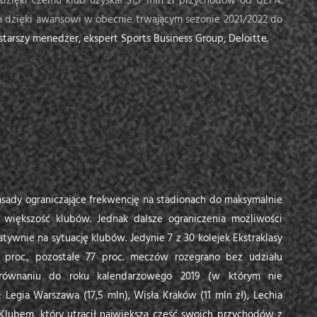
 dzięki czemu klub uzyskał 31,7 mln zł przychodów od UEFA.
dzięki awansowi w obecnie trwającym sezonie 2021/2022 do
tarszy menedżer, ekspert Sports Business Group, Deloitte.
sady ograniczające frekwencję na stadionach do maksymalnie
 większość klubów. Jednak dalsze ograniczenia możliwości
ywnie na sytuację klubów. Jedynie 7 z 30 kolejek Ekstraklasy
 proc., pozostałe 77 proc. meczów rozegrano bez udziału
orównaniu do roku kalendarzowego 2019 (w którym nie
: Legia Warszawa (17,5 mln), Wisła Kraków (11 mln zł), Lechia
. Klubem, który utracił największą część swoich przychodów z