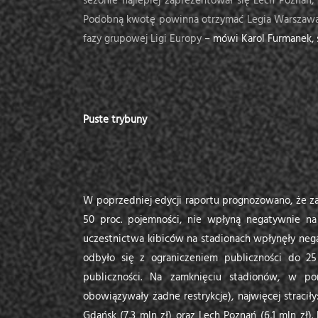
sezonie najlepiej zaprezentował się Lech Poznań,
Podobną kwotę powinna otrzymać Legia Warszawa 
fazy grupowej Ligi Europy
– mówi Karol Furmanek, s
Puste trybuny
W poprzedniej edycji raportu prognozowano, że za
50 proc. pojemności, nie wpłyną negatywnie na
uczestnictwa kibiców na stadionach wpłynęły negat
odbyło się z ograniczeniem publiczności do 25
publiczności. Na zamknięciu stadionów, w p
obowiązywały żadne restrykcje), najwięcej straciły
Gdańsk (7,3 mln zł) oraz Lech Poznań (6,1 mln zł)