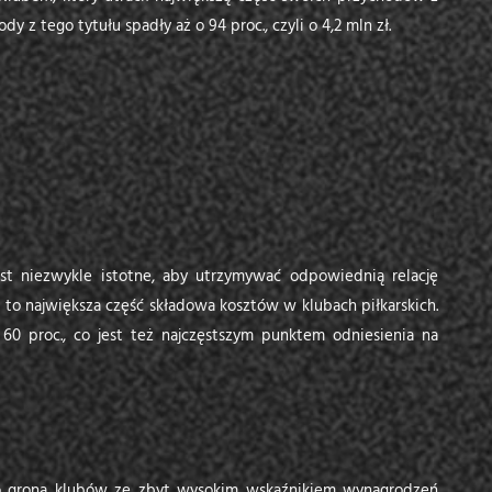
dy z tego tytułu spadły aż o 94 proc., czyli o 4,2 mln zł.
st niezwykle istotne, aby utrzymywać odpowiednią relację
 to największa część składowa kosztów w klubach piłkarskich.
 60 proc., co jest też najczęstszym punktem odniesienia na
do grona klubów ze zbyt wysokim wskaźnikiem wynagrodzeń