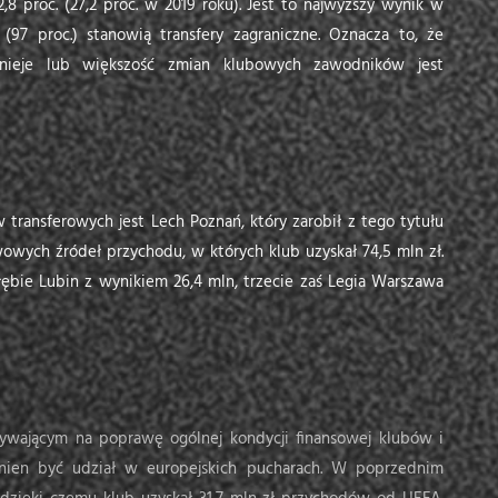
,8 proc. (27,2 proc. w 2019 roku). Jest to najwyższy wynik w
 (97 proc.) stanowią transfery zagraniczne. Oznacza to, że
tnieje lub większość zmian klubowych zawodników jest
ransferowych jest Lech Poznań, który zarobił z tego tytułu
wowych źródeł przychodu, w których klub uzyskał 74,5 mln zł.
ębie Lubin z wynikiem 26,4 mln, trzecie zaś Legia Warszawa
ływającym na poprawę ogólnej kondycji finansowej klubów i
nien być udział w europejskich pucharach. W poprzednim