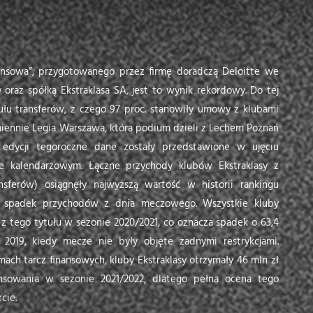
finansowa”, przygotowanego przez firmę doradczą Deloitte we
 oraz spółką Ekstraklasa SA, jest to wynik rekordowy. Do tej
łu transferów, z czego 97 proc. stanowiły umowy z klubami
miennie Legia Warszawa, która podium dzieli z Lechem Poznań
edycji tegoroczne dane zostały przedstawione w ujęciu
ie kalendarzowym. Łączne przychody klubów Ekstraklasy z
ansferów) osiągnęły najwyższą wartość w historii rankingu
na spadek przychodów z dnia meczowego. Wszystkie kluby
z tego tytułu w sezonie 2020/2021, co oznacza spadek o 63,4
019, kiedy mecze nie były objęte żadnymi restrykcjami.
ach tarcz finansowych, kluby Ekstraklasy otrzymały 46 mln zł
ansowania w sezonie 2021/2022, dlatego pełna ocena tego
cie.