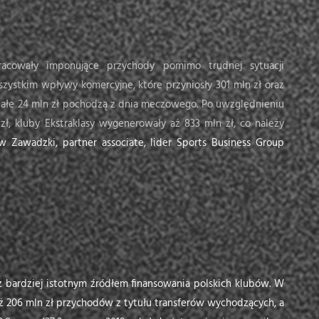
acowały imponujące przychody pomimo trudnej sytuacji
zystkim wpływy komercyjne, które przyniosły 301 mln zł oraz
stałe 24 mln zł pochodzą z dnia meczowego. Po uwzględnieniu
, kluby Ekstraklasy wygenerowały aż 833 mln zł, co należy
 Zawadzki, partner associate, lider Sports Business Group
az bardziej istotnym źródłem finansowania polskich klubów. W
aż 206 mln zł przychodów z tytułu transferów wychodzących, a