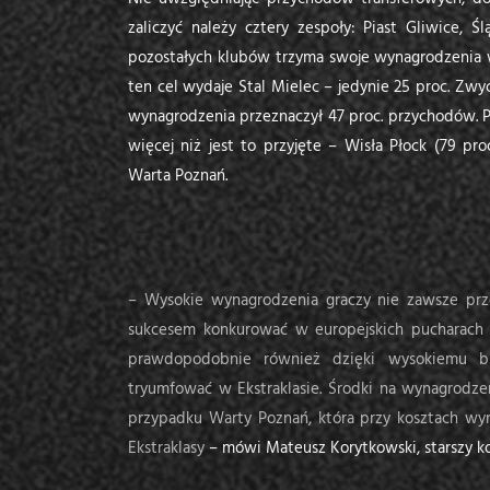
zaliczyć należy cztery zespoły: Piast Gliwice, Ś
pozostałych klubów trzyma swoje wynagrodzenia 
ten cel wydaje Stal Mielec – jedynie 25 proc. Zw
wynagrodzenia przeznaczył 47 proc. przychodów. 
więcej niż jest to przyjęte – Wisła Płock (79 p
Warta Poznań.
– Wysokie wynagrodzenia graczy nie zawsze prze
sukcesem konkurować w europejskich pucharach 
prawdopodobnie również dzięki wysokiemu bu
tryumfować w Ekstraklasie. Środki na wynagrodze
przypadku Warty Poznań, która przy kosztach wyn
Ekstraklasy
– mówi Mateusz Korytkowski, starszy kon