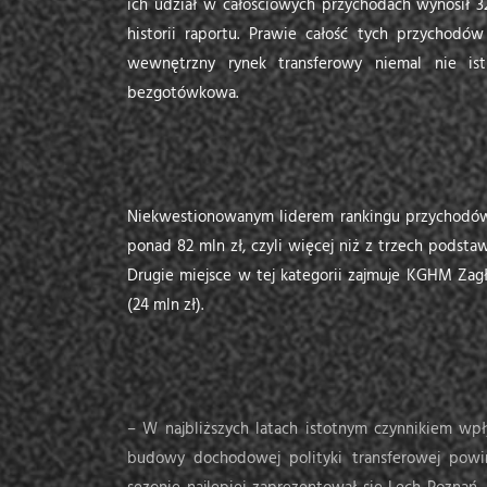
ich udział w całościowych przychodach wynosił 32
historii raportu. Prawie całość tych przychodów
wewnętrzny rynek transferowy niemal nie is
bezgotówkowa.
Niekwestionowanym liderem rankingu przychodów t
ponad 82 mln zł, czyli więcej niż z trzech podsta
Drugie miejsce w tej kategorii zajmuje KGHM Zagł
(24 mln zł).
– W najbliższych latach istotnym czynnikiem wp
budowy dochodowej polityki transferowej powi