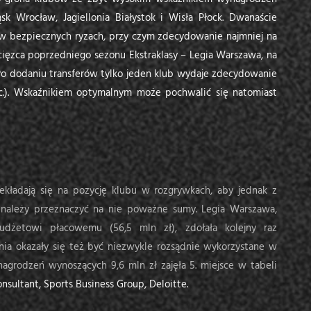
ląsk Wrocław, Jagiellonia Białystok i Wisła Płock. Dwanaście
w bezpiecznych ryzach, przy czym zdecydowanie najmniej na
ycięzca poprzedniego sezonu Ekstraklasy – Legia Warszawa, na
Po dodaniu transferów tylko jeden klub wydaje zdecydowanie
roc.). Wskaźnikiem optymalnym może pochwalić się natomiast
kładają się na pozycję klubu w rozgrywkach, aby jednak z
należy przeznaczyć na nie poważne sumy. Legia Warszawa,
dżetowi płacowemu (56,5 mln zł), zdołała kolejny raz
nia okazały się też być niezwykle rozsądnie wykorzystane w
agrodzeń wynoszących 9,6 mln zł zajęła 5. miejsce w tabeli
sultant, Sports Business Group, Deloitte.