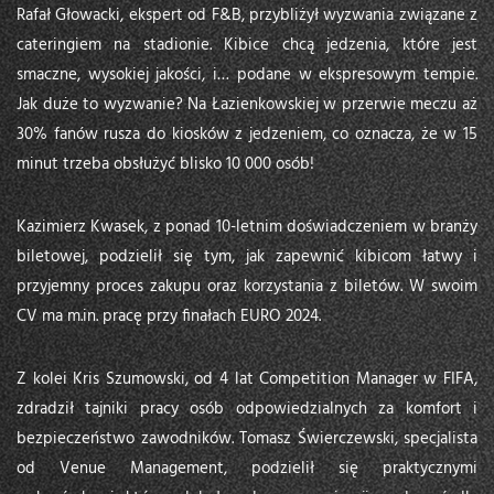
Rafał Głowacki, ekspert od F&B, przybliżył wyzwania związane z
cateringiem na stadionie. Kibice chcą jedzenia, które jest
smaczne, wysokiej jakości, i… podane w ekspresowym tempie.
Jak duże to wyzwanie? Na Łazienkowskiej w przerwie meczu aż
30% fanów rusza do kiosków z jedzeniem, co oznacza, że w 15
minut trzeba obsłużyć blisko 10 000 osób!
Kazimierz Kwasek, z ponad 10-letnim doświadczeniem w branży
biletowej, podzielił się tym, jak zapewnić kibicom łatwy i
przyjemny proces zakupu oraz korzystania z biletów. W swoim
CV ma m.in. pracę przy finałach EURO 2024.
Z kolei Kris Szumowski, od 4 lat Competition Manager w FIFA,
zdradził tajniki pracy osób odpowiedzialnych za komfort i
bezpieczeństwo zawodników. Tomasz Świerczewski, specjalista
od Venue Management, podzielił się praktycznymi