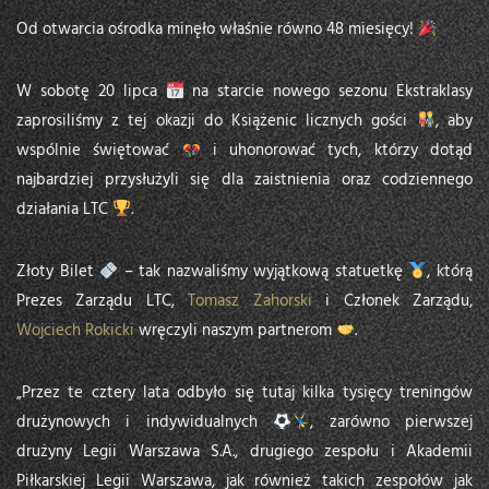
Od otwarcia ośrodka minęło właśnie równo 48 miesięcy!
W sobotę 20 lipca
na starcie nowego sezonu Ekstraklasy
zaprosiliśmy z tej okazji do Książenic licznych gości
, aby
wspólnie świętować
i uhonorować tych, którzy dotąd
najbardziej przysłużyli się dla zaistnienia oraz codziennego
działania LTC
.
Złoty Bilet
– tak nazwaliśmy wyjątkową statuetkę
, którą
Prezes Zarządu LTC,
Tomasz Zahorski
i Członek Zarządu,
Wojciech Rokicki
wręczyli naszym partnerom
.
„Przez te cztery lata odbyło się tutaj kilka tysięcy treningów
drużynowych i indywidualnych
, zarówno pierwszej
drużyny Legii Warszawa S.A., drugiego zespołu i Akademii
Piłkarskiej Legii Warszawa, jak również takich zespołów jak