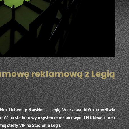
 umowę reklamową z Legią
kim klubem piłkarskim – Legią Warszawa, która umożliwia
ść na stadionowym systemie reklamowym LED. Nexen Tire i
ej strefy VIP na Stadionie Legii.