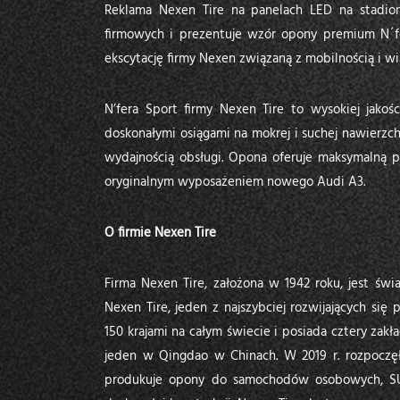
Reklama Nexen Tire na panelach LED na stadio
firmowych i prezentuje wzór opony premium N´fe
ekscytację firmy Nexen związaną z mobilnością i w
N’fera Sport firmy Nexen Tire to wysokiej jakoś
doskonałymi osiągami na mokrej i suchej nawierzchn
wydajnością obsługi. Opona oferuje maksymalną pr
oryginalnym wyposażeniem nowego Audi A3.
O firmie Nexen Tire
Firma Nexen Tire, założona w 1942 roku, jest ś
Nexen Tire, jeden z najszybciej rozwijających si
150 krajami na całym świecie i posiada cztery za
jeden w Qingdao w Chinach. W 2019 r. rozpoczęła
produkuje opony do samochodów osobowych, SUV