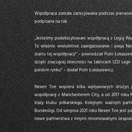
Współpraca została zainicjowana podczas pierwsz
podpisana na rok.
„Jesteśmy podekscytowani współpracą z Legią War
To właśnie wieloletnie zaangażowanie i pasja Ne
startu tej współpracy” – powiedział Piotr Łukasz
dzięki znaczącej obecności na tablicach LED Leg
polskim rynku” – dodał Piotr Łukaszewicz.
Nexen Tire wspiera kilka wpływowych drużyn p
współpracę z Manchesterem City, a od 2017 roku
klasy klubu piłkarskiego. Kolejnym ważnym partn
Bundesligi. Od sierpnia 2021 roku Nexen Tire jest 
nowe partnerstwa z innymi renomowanymi zespoła