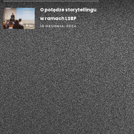
O potędze storytellingu
w ramach LSBP
16 GRUDNIA, 2024