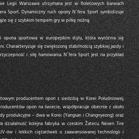
nie Legii Warszawa utrzymana jest w fioletowych barwach
ra Sport. Dynamiczny ruch opony N´fera Sport symbolizuje
iąże się z szybkim tempem gry w piłkę nożną.
ci opona sportowa w europejskim stylu, która wyróżnia się
i. Charakteryzuje się zwiększoną stabilnością szybkiej jazdy i
zyczepność i siłę hamowania. N´fera Sport jest na przykład
wiatowym producentem opon z siedzibą w Korei Południowej.
ę producentów opon na świecie, współpracuje obecnie z około
kłady produkcyjne – dwa w Korei (Yangsan i Changnyeong) oraz
 działalność kolejna fabryka w czeskim Žatecu. Nexen Tire
-ów i lekkich ciężarówek o zaawansowanej technologii i