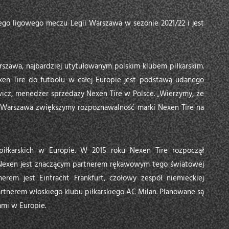
ego ligowego meczu Legii Warszawa w sezonie 2021/22 i jest
szawa, najbardziej utytułowanym polskim klubem piłkarskim.
xen Tire do futbolu w całej Europie jest podstawą udanego
ewicz, menedżer sprzedaży Nexen Tire w Polsce. „Wierzymy, że
ii Warszawa zwiększymy rozpoznawalność marki Nexen Tire na
iłkarskich w Europie. W 2015 roku Nexen Tire rozpoczął
 Nexen jest znaczącym partnerem rękawowym tego światowej
erem jest Eintracht Frankfurt, czołowy zespół niemieckiej
partnerem włoskiego klubu piłkarskiego AC Milan. Planowane są
mi w Europie.