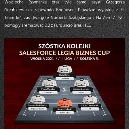
Wojciecha Rzymanka oraz tyle samo asyst Grzegorza
Gołubkiewicza zapewniło Bo(L)esnej Prawdzie wygraną z FL
Team 6:4, zaś dwa gole Norberta Szałajskiego z Na Zero Z Tyłu
pomogły zremisować 2:2 z Furduncio Brasil F.C.