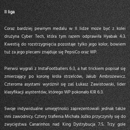
II liga
Coraz bardziej pewnym medalu w II lidze może być z kolei
drużyna Cyber Tech, która tym razem odprawiła Hyabak 4:3.
Kwestią do rozstrzygnięcia pozostaje tylko jego kolor, bowiem
tuż za jego plecami znajduje się PepsiCo oraz WP.
Pierwsi wygrali z InstaFootballers 6:3, a hat trickiem popisał się
zmierzający po koronę króla strzelców, Jakub Ambrożewicz.
Czteroma asystami wyróżnił się zaś Łukasz Zawistowski, lider
klasyfikacji asystentów, którego WP pokonało KIR 6:3.
Swoje indywidualne umiejętności zaprezentowali jednak także
inni zawodnicy. Cztery trafienia Michała Joźko przyczyniły się do
zwycięstwa Canarinhos nad King Dystrybucja 7:5. Trzy gole