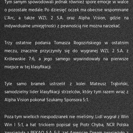
Tym samym spowodowali jednak również spore emocje w walce
o pozostałe medale. Po dziesięć oczek ma obecnie wspomniane
L’Arc, a także WZL 2 S.A. oraz Alpha Vision, gdzie na
indywidualne umiejętności z pewnością nie można narzekać.
Trzy ostatnie podania Tomasza Rogozińskiego w ostatnim
meczu, znacznie przyczyniły się do wygranej WZL 2 S.A. z
Królewskie 7:6, a jego samego wywindowały na pierwsze
miejsce w tej klasyfikacji.
Tyle samo bramek ustrzelił z kolei Mateusz Trąbiński,
samodzielny lider klasyfikacji strzelców, który tym razem wraz z
Alpha Vision pokonał Szukamy Sponsora 5:1.
Poza tym wielkich niespodzianek nie mieliśmy. Lidl wygrał z Win
Win I 5:1, a hat trickiem popisał się Piotr Chyba, NCR Polska
zwyciężyła z PEKAO S.A. 5:3, zaś American Dream zwyciężyło z