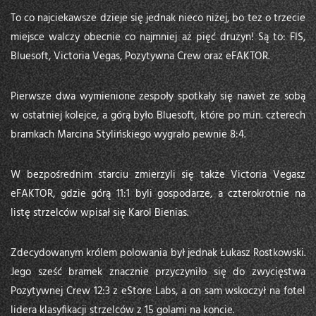
To co najciekawsze dzieje się jednak nieco niżej, bo tez o trzecie
miejsce walczy obecnie co najmniej aż pięć drużyn! Są to: FIS,
Bluesoft, Victoria Vegas, Pozytywna Crew oraz eFAKTOR.
Pierwsze dwa wymienione zespoły spotkały się nawet ze sobą
w ostatniej kolejce, a górą było Bluesoft, które po m.in. czterech
bramkach Marcina Stylińskiego wygrało pewnie 8:4.
W bezpośrednim starciu zmierzyli się także Victoria Vegasz
eFAKTOR, gdzie górą 11:1 byli gospodarze, a czterokrotnie na
listę strzelców wpisał się Karol Bienias.
Zdecydowanym królem polowania był jednak Łukasz Rostkowski.
Jego sześć bramek znacznie przyczyniło się do zwycięstwa
Pozytywnej Crew 12:3 z eStore Labs, a on sam wskoczył na fotel
lidera klasyfikacji strzelców z 15 golami na koncie.