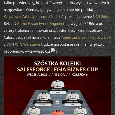
tylko potwierdziły, kto jest faworytem do zwycięstwa w całych
rozgrywkach. Goniący go rywale jednak się nie poddają.
Wojskowe Zakłady Lotnicze Nr 2 S.A.
pokonał pewnie
NCR Polska
8:4, zaś
Alpha Vision Event Engineering
wygrała z ’ 9:5, a po
cztery trafienia zanotowali oraz ̨́, lider klasyfikacji strzelców.
Całość uzupełnił nam z kolei mecz
American dream – auto z USA
z
WIN WIN Warszawa
I, gdzie gospodarze nie mieli większych
problemów, wygrywając 6:2