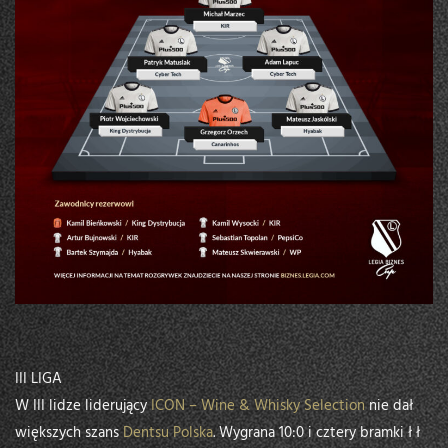
III LIGA
W III lidze liderujący
ICON – Wine & Whisky Selection
nie dał
większych szans
Dentsu Polska
. Wygrana 10:0 i cztery bramki ł ł