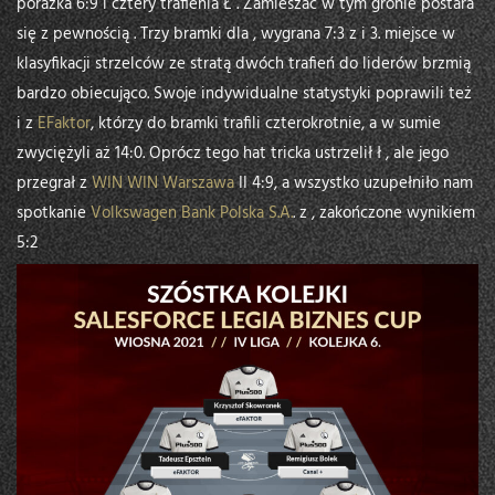
porażka 6:9 i cztery trafienia Ł . Zamieszać w tym gronie postara
się z pewnością . Trzy bramki dla , wygrana 7:3 z i 3. miejsce w
klasyfikacji strzelców ze stratą dwóch trafień do liderów brzmią
bardzo obiecująco. Swoje indywidualne statystyki poprawili też
i z
EFaktor
, którzy do bramki trafili czterokrotnie, a w sumie
zwyciężyli aż 14:0. Oprócz tego hat tricka ustrzelił ł , ale jego
przegrał z
WIN WIN Warszawa
II 4:9, a wszystko uzupełniło nam
spotkanie
Volkswagen Bank Polska S.A.
. z , zakończone wynikiem
5:2