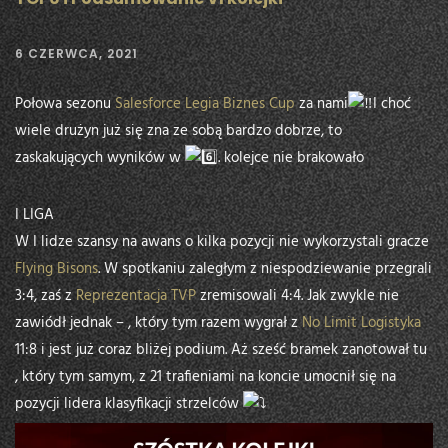
6 CZERWCA, 2021
Połowa sezonu
Salesforce
Legia Biznes Cup
za nami
I choć
wiele drużyn już się zna ze sobą bardzo dobrze, to
zaskakujących wyników w
. kolejce nie brakowało
I LIGA
W I lidze szansy na awans o kilka pozycji nie wykorzystali gracze
Flying Bisons
. W spotkaniu zaległym z niespodziewanie przegrali
3:4, zaś z
Reprezentacja TVP
zremisowali 4:4. Jak zwykle nie
zawiódł jednak – , który tym razem wygrał z
No Limit Logistyka
11:8 i jest już coraz bliżej podium. Aż sześć bramek zanotował tu
, który tym samym, z 21 trafieniami na koncie umocnił się na
pozycji lidera klasyfikacji strzelców