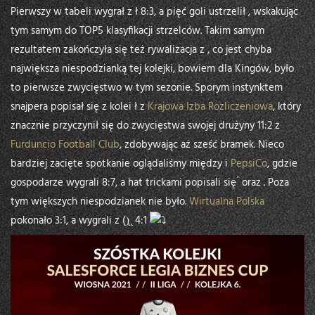
Pierwszy w tabeli wygrał z ł 8:3, a pięć goli ustrzelił , wskakując
tym samym do TOP5 klasyfikacji strzelców. Takim samym
rezultatem zakończyła się też rywalizacja z , co jest chyba
największa niespodzianką tej kolejki, bowiem dla Kingów, było
to pierwsze zwycięstwo w tym sezonie. Sporym instynktem
snajpera popisał się z kolei ł z
Krajowa Izba Rozliczeniowa
, który
znacznie przyczynił się do zwycięstwa swojej drużyny 11:2 z
Furduncio Football Club
, zdobywając aż sześć bramek. Nieco
bardziej zacięte spotkanie oglądaliśmy między i
PepsiCo
, gdzie
gospodarze wygrali 8:7, a hat trickami popisali się ́ oraz . Poza
tym większych niespodzianek nie było.
Wirtualna Polska
pokonało 3:1, a wygrali z ()̨ ̨ 4:1