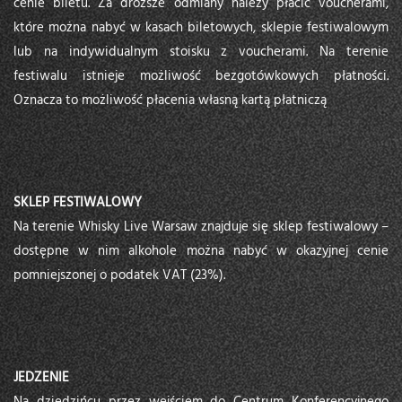
cenie biletu. Za droższe odmiany należy płacić voucherami,
które można nabyć w kasach biletowych, sklepie festiwalowym
lub na indywidualnym stoisku z voucherami. Na terenie
festiwalu istnieje możliwość bezgotówkowych płatności.
Oznacza to możliwość płacenia własną kartą płatniczą
SKLEP FESTIWALOWY
Na terenie Whisky Live Warsaw znajduje się sklep festiwalowy –
dostępne w nim alkohole można nabyć w okazyjnej cenie
pomniejszonej o podatek VAT (23%).
JEDZENIE
Na dziedzińcu przez wejściem do Centrum Konferencyjnego