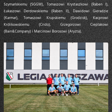
Szymańskiemu (SGGW), Tomaszowi Krystaszkowi (Raben I),
Łukaszowi Derdowskiemu (Raben II), Dawidowi Gieradzie
(Karmar), Tomaszowi Krupskiemu (Grodzisk), Kacprowi
Królikowskiemu (Crido), Grzegorzowi Cieplakowi
(Bain&Company) i Marcinowi Borosowi (Aryzta).