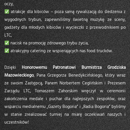
oczy,
atrakcje dla kibiców – poza samą rywalizacją do śledzenia z
wygodnych trybun, zapewniliśmy świetną muzykę ze sceny,
gadżety dla młodych kibiców i wycieczki z przewodnikiem po
LTC,
nacisk na promocję zdrowego trybu życia,
atrakcyjny catering ze wspierających nas food trucków.
Dzięki
Honorowemu Patronatowi Burmistrza Grodziska
Mazowieckiego
, Pana Grzegorza Benedykcińskiego, który wraz
ze swoim Zastępcą, Panem Norbertem Ceglińskim i Prezesem
Zarządu LTC, Tomaszem Zahorskim wręczył w ceremonii
zakończenia medale i puchar dla najlepszych zespołów, oraz
wsparciu medialnemu „Gazety Bogoria” i „Radia Bogoria” byliśmy
w stanie zrealizować turniej na miarę oczekiwań naszych i
uczestników!