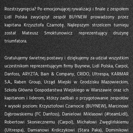
Rozstrzygnięcia? Po emocjonującej rywalizacji i finale z zespołem
Lidl Polska zwyciężył zespół BUYNEW prowadzony przez
kapitana Krzysztofa Czarnotę. Najlepszym strzelcem turnieju
został Mateusz Smoktunowicz reprezentujący drużynę
triumfatora.
Gratulujemy świetnej postawy i dziękujemy za udział wszystkim
uczestnikom reprezentującym firmy Buynew, Lidl Polska, Carpol,
Danfoss, ARYZTA, Bain & Company, CRIDO, Ultrespa, KARMAR
S.A., Raben Group, Urząd Miejski w Grodzisku Mazowieckim,
Szkoła Główna Gospodarstwa Wiejskiego w Warszawie oraz ich
kapitanom i liderom, którzy zadbali o przygotowanie zespołów
+ wysoki poziom: Krzysztofowi Czarnocie (BUYNEW), Marcinowi
Dąbrowskiemu (FC Danfoss), Danielowi Miklasowi (#teamLidl),
Robertowi Skoniecznemu (Carpol), Michałowi Zwęglińskiemu
(Ultrespa), Damianowi Królczykowi (Stara Paka), Dominikowi