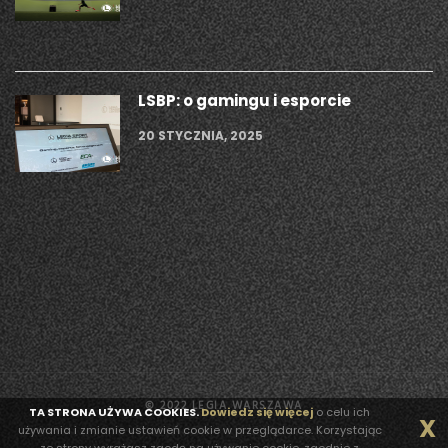
LSBP: o gamingu i esporcie
20 STYCZNIA, 2025
© 2022 LEGIA WARSZAWA
TA STRONA UŻYWA COOKIES.
Dowiedz się więcej
o celu ich
X
używania i zmianie ustawień cookie w przeglądarce. Korzystając