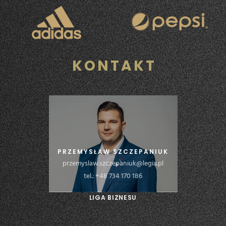
KONTAKT
PRZEMYSŁAW SZCZEPANIUK
przemyslaw.szczepaniuk@legia.pl
tel.: +48 734 170 186
LIGA BIZNESU